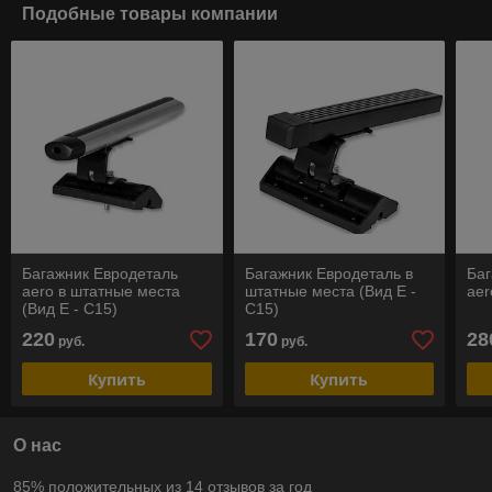
Подобные товары компании
Багажник Евродеталь
Багажник Евродеталь в
Баг
aero в штатные места
штатные места (Вид Е -
aer
(Вид Е - С15)
С15)
220
170
28
руб.
руб.
Купить
Купить
О нас
85% положительных из 14 отзывов за год