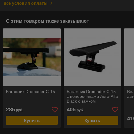
Все условия оплаты
С этим товаром также заказывают
Багажник Dromader C-15
Багажник Dromader С-15
Ве
с поперечинами Aero-Alfa
авт
Black с замком
285
405
руб.
руб.
41
Купить
Купить