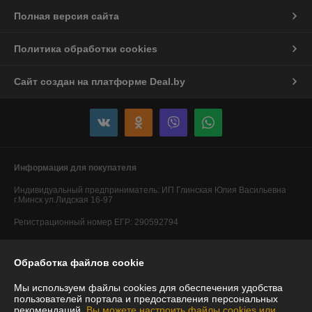
Полная версия сайта
Политика обработки cookies
Сайт создан на платформе Deal.by
Информация для покупателя
Индивидуальный предприниматель:
ИП Глинская Юлия Васильевна
г.Минск ул.Лидская 16-97
Регистрационный номер ЕГР: 290592794
УНП: 290592794
Обработка файлов cookie
Регистрационный орган: Минский горисполком
Мы используем файлы cookies для обеспечения удобства
Дата регистрации компании: 20.05.2014
пользователей портала и предоставления персональных
рекомендаций.
Вы можете настроить файлы cookies или
Ссылка на свидетельство/лицензию