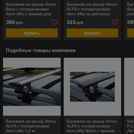
Багажник на крышу Amos
Багажник на крышу Amos
Ба
Boss c поперечинами
ALFA c поперечинами
Bos
Aero-Alfa с замком для
Aero-Alfa на рейлинги
ин
интегрированный
рел
360
315
28
руб.
руб.
релингов
Купить
Купить
Подобные товары компании
Багажник на крышу Amos
Багажник на крышу Amos
Ба
ALFA c поперечинами
ALFA c поперечинами
FU
Aero-Alfa 1,6 м
Aero-Alfa Black с замком
Aer