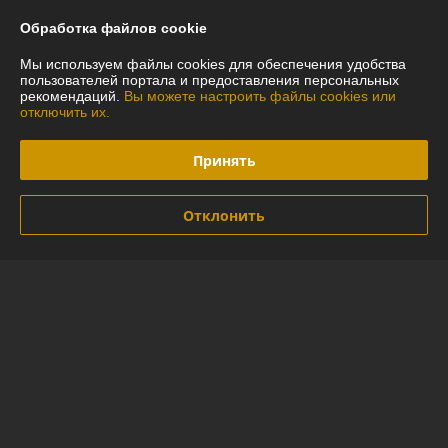
Покупатель
26.07.2026
Обработка файлов cookie
Отлично
Мы используем файлы cookies для обеспечения удобства
пользователей портала и предоставления персональных
Ребята молодцы.
рекомендаций.
Вы можете настроить файлы cookies или
отключить их.
Сделка подтверждена через корзину
Принять
Покупатель
12.07.2026
Отклонить
Отлично
Сделка подтверждена через корзину
Показать все отзывы
О нас
Контакты