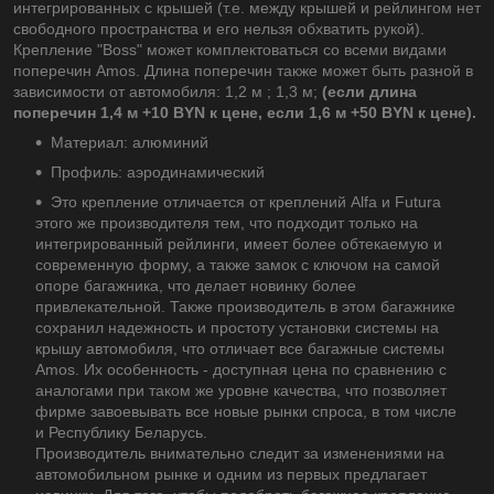
интегрированных с крышей (т.е. между крышей и рейлингом нет
свободного пространства и его нельзя обхватить рукой).
Крепление "Boss" может комплектоваться со всеми видами
поперечин Amos. Длина поперечин также может быть разной в
зависимости от автомобиля: 1,2 м ; 1,3 м;
(если длина
поперечин 1,4 м +10 BYN к цене, если 1,6 м +50 BYN к цене).
Материал: алюминий
Профиль: аэродинамический
Это крепление отличается от креплений Alfa и Futura
этого же производителя тем, что подходит только на
интегрированный рейлинги, имеет более обтекаемую и
современную форму, а также замок с ключом на самой
опоре багажника, что делает новинку более
привлекательной. Также производитель в этом багажнике
сохранил надежность и простоту установки системы на
крышу автомобиля, что отличает все багажные системы
Amos. Их особенность - доступная цена по сравнению с
аналогами при таком же уровне качества, что позволяет
фирме завоевывать все новые рынки спроса, в том числе
и Республику Беларусь.
Производитель внимательно следит за изменениями на
автомобильном рынке и одним из первых предлагает