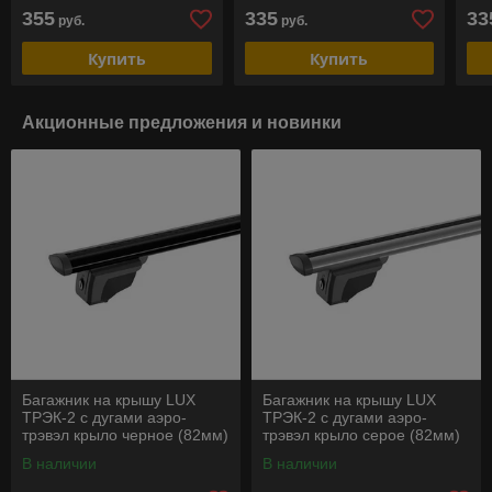
на рейлинги
355
335
33
руб.
руб.
Купить
Купить
Акционные предложения и новинки
Багажник на крышу LUX
Багажник на крышу LUX
ТРЭК-2 с дугами аэро-
ТРЭК-2 с дугами аэро-
трэвэл крыло черное (82мм)
трэвэл крыло серое (82мм)
для а/м с
для а/м с
В наличии
В наличии
интергированными
интергированными
рейлингами
рейлингами