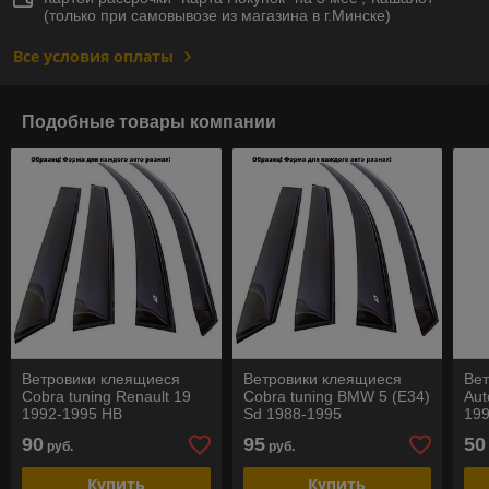
(только при самовывозе из магазина в г.Минске)
Все условия оплаты
Подобные товары компании
Ветровики клеящиеся
Ветровики клеящиеся
Ве
Cobra tuning Renault 19
Cobra tuning BMW 5 (E34)
Aut
1992-1995 HB
Sd 1988-1995
199
90
95
50
руб.
руб.
Купить
Купить