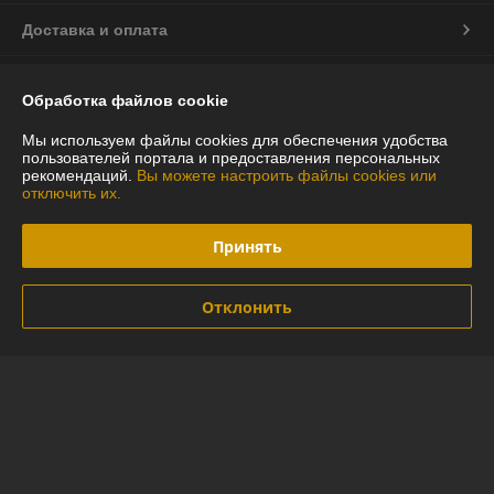
Доставка и оплата
График работы
Обработка файлов cookie
Полная версия сайта
Мы используем файлы cookies для обеспечения удобства
пользователей портала и предоставления персональных
рекомендаций.
Вы можете настроить файлы cookies или
Политика обработки cookies
отключить их.
Сайт создан на платформе Deal.by
Принять
Отклонить
Информация для покупателя
Индивидуальный предприниматель:
ИП Глинская Юлия Васильевна
г.Минск ул.Лидская 16-97
Регистрационный номер ЕГР: 290592794