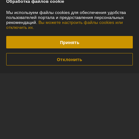
Обработка файлов cookie
Полная версия сайта
Мы используем файлы cookies для обеспечения удобства
пользователей портала и предоставления персональных
рекомендаций.
Вы можете настроить файлы cookies или
Политика обработки cookies
отключить их.
Сайт создан на платформе Deal.by
Принять
Отклонить
Информация для покупателя
Индивидуальный предприниматель:
ИП Глинская Юлия Васильевна
г.Минск ул.Лидская 16-97
Регистрационный номер ЕГР: 290592794
УНП: 290592794
Регистрационный орган: Минский горисполком
Дата регистрации компании: 20.05.2014