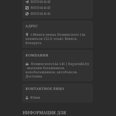
80333414143
80333414143
80333414143
г.Минск улица Лещинского 14а
павильон 122 (1 этаж), Минск,
Беларусь
Лещинского14а-145 | Bagazniki.by
- магазин багажников,
велобагажников, автобоксов.
Доставка
Юлия
ИНФОРМАЦИЯ ДЛЯ