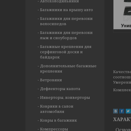
Автохолодильники
Багажники на крышу авто
Багажники для перевозки
велосипедов
Багажники для перевозки
лыж и сноубордов
Багажные крепления для
серфинговой доски и
байдарок
Дополнительные багажные
крепления
Качеств
соотнош
Ветровики
Умеренн
Дефлекторы капота
Комплект
Инверторы, конверторы
Коврики в салон
автомобиля
ХАРАК
Ковры в багажник
Компрессоры
Осно