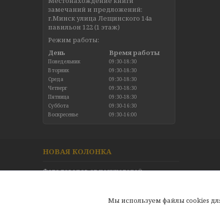
Местонахождение книги
замечаний и предложений:
г.Минск улица Лещинского 14а
павильон 122 (1 этаж)
Режим работы:
День
Время работы
Понедельник
09:30-18:30
Вторник
09:30-18:30
Среда
09:30-18:30
Четверг
09:30-18:30
Пятница
09:30-18:30
Суббота
09:30-16:30
Воскресенье
09:30-16:00
НОВАЯ КОЛОНКА
Фото товаров от покупателей
Новинки в каталоге
Отзывы
Мы используем файлы cookies д