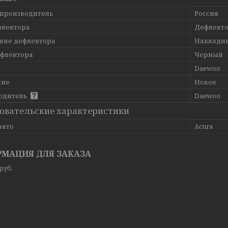
 производитель
Россия
флектора
Дефлекто
ние дефлектора
Накладн
ефлектора
Черный
Daewoo
ние
Новое
одитель
Daewoo
овательские характеристики
авто
Acura
МАЦИЯ ДЛЯ ЗАКАЗА
руб.