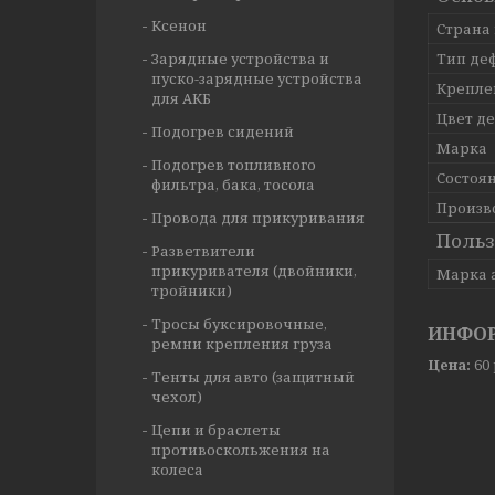
Ксенон
Страна
Зарядные устройства и
Тип де
пуско-зарядные устройства
Крепле
для АКБ
Цвет д
Подогрев сидений
Марка
Подогрев топливного
Состоя
фильтра, бака, тосола
Произв
Провода для прикуривания
Польз
Разветвители
прикуривателя (двойники,
Марка 
тройники)
Тросы буксировочные,
ИНФОР
ремни крепления груза
Цена:
60
Тенты для авто (защитный
чехол)
Цепи и браслеты
противоскольжения на
колеса