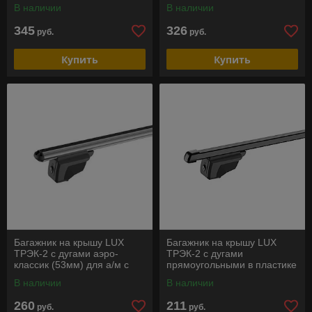
для а/м с
для а/м с
В наличии
В наличии
интергированными
интергированными
рейлингами
рейлингами
345
326
руб.
руб.
Купить
Купить
Багажник на крышу LUX
Багажник на крышу LUX
ТРЭК-2 с дугами аэро-
ТРЭК-2 с дугами
классик (53мм) для а/м с
прямоугольными в пластике
интергированными
для а/м с
В наличии
В наличии
рейлингами
интергированными
рейлингами
260
211
руб.
руб.