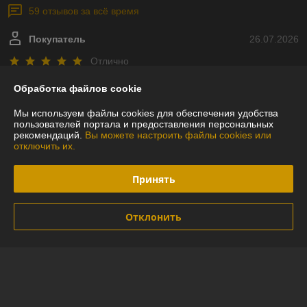
59 отзывов за всё время
Покупатель
26.07.2026
Отлично
Ребята молодцы.
Обработка файлов cookie
Мы используем файлы cookies для обеспечения удобства
Сделка подтверждена через корзину
пользователей портала и предоставления персональных
рекомендаций.
Вы можете настроить файлы cookies или
отключить их.
Покупатель
12.07.2026
Принять
Отлично
Сделка подтверждена через корзину
Отклонить
Показать все отзывы
О нас