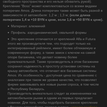
свободного пространства и его нельзя обхватить рукой).
Крепление "Boss" может комплектоваться со всеми видами
поперечин Amos. Длина поперечин также может быть разной в
зависимости от автомобиля: 1,2 м ; 1,3 м;
(если длина
поперечин 1,4 м +10 BYN к цене, если 1,6 м +50 BYN к цене).
Материал: алюминий
Профиль: аэродинамический, овальной формы
Это крепление отличается от креплений Alfa и Futura
этого же производителя тем, что подходит только на
интегрированный рейлинги, имеет более обтекаемую и
современную форму, а также замок с ключом на самой
опоре багажника, что делает новинку более
привлекательной. Также производитель в этом багажнике
сохранил надежность и простоту установки системы на
крышу автомобиля, что отличает все багажные системы
Amos. Их особенность - доступная цена по сравнению с
аналогами при таком же уровне качества, что позволяет
фирме завоевывать все новые рынки спроса, в том числе
и Республику Беларусь.
Производитель внимательно следит за изменениями на
автомобильном рынке и одним из первых предлагает
новинки. Для того, чтобы подобрать багажное крепление
к Вашему автомобилю, воспользуетесь
каталог подбора