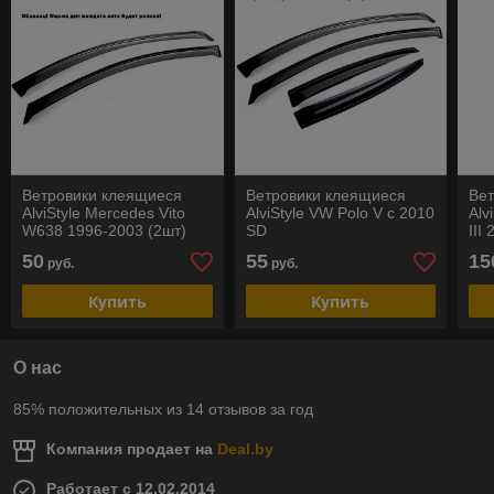
Ветровики клеящиеся
Ветровики клеящиеся
Ве
AlviStyle Mercedes Vito
AlviStyle VW Polo V с 2010
Alv
W638 1996-2003 (2шт)
SD
III
50
55
15
руб.
руб.
Купить
Купить
О нас
85% положительных из 14 отзывов за год
Компания продает на
Deal.by
Работает с 12.02.2014