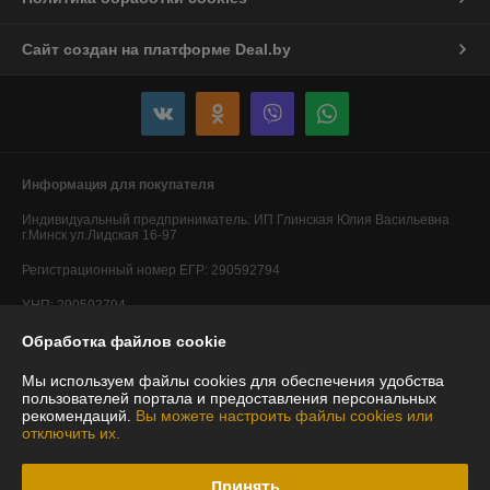
Сайт создан на платформе Deal.by
Информация для покупателя
Индивидуальный предприниматель:
ИП Глинская Юлия Васильевна
г.Минск ул.Лидская 16-97
Регистрационный номер ЕГР: 290592794
УНП: 290592794
Обработка файлов cookie
Регистрационный орган: Минский горисполком
Дата регистрации компании: 20.05.2014
Мы используем файлы cookies для обеспечения удобства
пользователей портала и предоставления персональных
Ссылка на свидетельство/лицензию
рекомендаций.
Вы можете настроить файлы cookies или
отключить их.
Ссылка на свидетельство/лицензию
Ссылка на свидетельство/лицензию
Принять