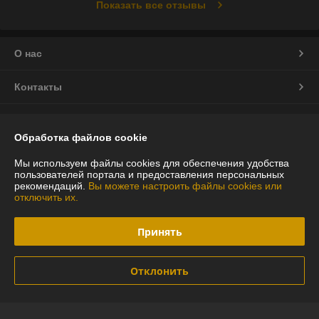
Показать все отзывы
О нас
Контакты
Доставка и оплата
Обработка файлов cookie
График работы
Мы используем файлы cookies для обеспечения удобства
пользователей портала и предоставления персональных
рекомендаций.
Вы можете настроить файлы cookies или
Полная версия сайта
отключить их.
Политика обработки cookies
Принять
Сайт создан на платформе Deal.by
Отклонить