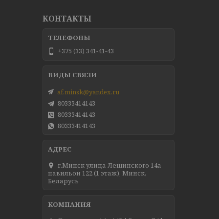
КОНТАКТЫ
+375 (33) 341-41-43
af.minsk@yandex.ru
80333414143
80333414143
80333414143
г.Минск улица Лещинского 14а
павильон 122 (1 этаж), Минск,
Беларусь