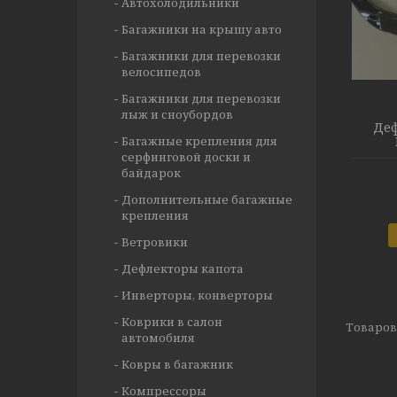
Автохолодильники
Багажники на крышу авто
Багажники для перевозки
велосипедов
Багажники для перевозки
лыж и сноубордов
Деф
Багажные крепления для
серфинговой доски и
байдарок
Дополнительные багажные
крепления
Ветровики
Дефлекторы капота
Инверторы, конверторы
Коврики в салон
автомобиля
Ковры в багажник
Компрессоры