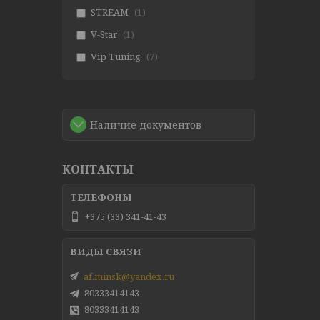
STREAM
1
V-Star
1
Vip Tuning
7
Наличие документов
КОНТАКТЫ
+375 (33) 341-41-43
af.minsk@yandex.ru
80333414143
80333414143