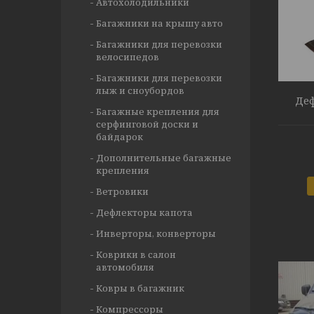
Автохолодильники
Багажники на крышу авто
Багажники для перевозки
велосипедов
Багажники для перевозки
лыж и сноубордов
Деф
Багажные крепления для
серфинговой доски и
байдарок
Дополнительные багажные
крепления
Ветровики
Дефлекторы капота
Инверторы, конверторы
Коврики в салон
автомобиля
Ковры в багажник
Компрессоры