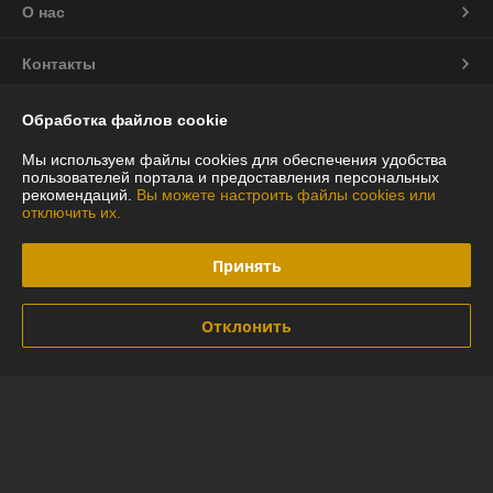
О нас
Контакты
Доставка и оплата
Обработка файлов cookie
Мы используем файлы cookies для обеспечения удобства
График работы
пользователей портала и предоставления персональных
рекомендаций.
Вы можете настроить файлы cookies или
отключить их.
Полная версия сайта
Принять
Политика обработки cookies
Сайт создан на платформе Deal.by
Отклонить
Информация для покупателя