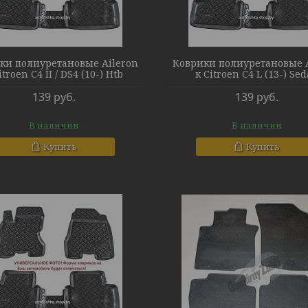
ки полиуретановые Aileron
Коврики полиуретановые A
itroen C4 II / DS4 (10-) Htb
к Citroen C4 L (13-) Se
139
руб.
139
руб.
В наличии
В наличии
Купить
Купить