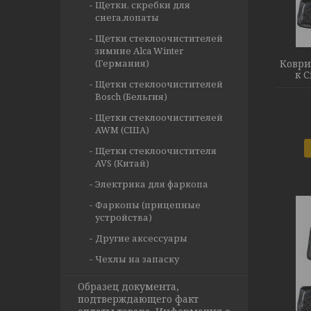
Щетки, скребки для
снега,лопаты
Щетки стеклоочистителей
зимние Alca Winter
(Германия)
Коври
к C
Щетки стеклоочистителей
Bosch (Бельгия)
Щетки стеклоочистителей
AWM (США)
Щетки стеклоочистителя
AVS (Китай)
Электрика для фаркопа
Фаркопы (прицепные
устройства)
Другие аксессуары
Чехлы на запаску
Образец документа,
подтверждающего факт