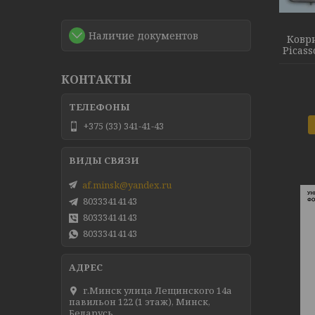
Наличие документов
Коври
Picasso
КОНТАКТЫ
+375 (33) 341-41-43
af.minsk@yandex.ru
80333414143
80333414143
80333414143
г.Минск улица Лещинского 14а
павильон 122 (1 этаж), Минск,
Беларусь