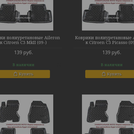
ки полиуретановые Aileron
Коврики полиуретановые A
к Citroen C3 MkII (09-)
к Citroen C3 Picasso (0
139
руб.
139
руб.
В наличии
В наличии
Купить
Купить