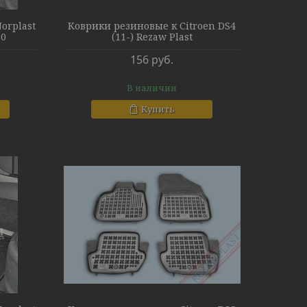
orplast
Коврики резиновые к Citroen DS4
10
(11-) Rezaw Plast
156
руб.
В наличии
Купить