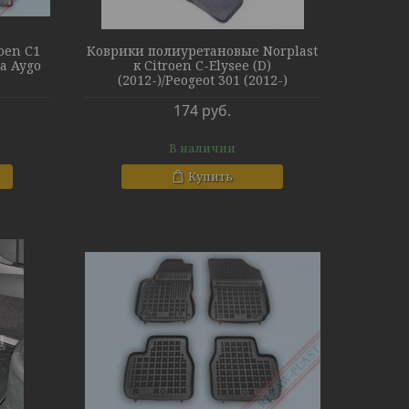
oen C1
Коврики полиуретановые Norplast
ta Aygo
к Citroen C-Elysee (D)
(2012-)/Peogeot 301 (2012-)
174
руб.
В наличии
Купить