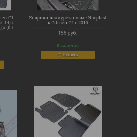
oen C1
Коврики полиуретановые Norplast
5-14) /
к Citroen C4 с 2010
ygo (05-
156
руб.
В наличии
Купить