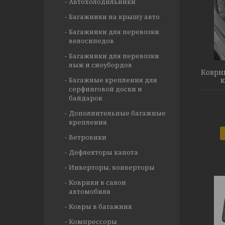
Автохолодильники
Багажники на крышу авто
Багажники для перевозки
велосипедов
Багажники для перевозки
лыж и сноубордов
Коври
Багажные крепления для
к
серфинговой доски и
байдарок
Дополнительные багажные
крепления
Ветровики
Дефлекторы капота
Инверторы, конверторы
Коврики в салон
автомобиля
Ковры в багажник
Компрессоры