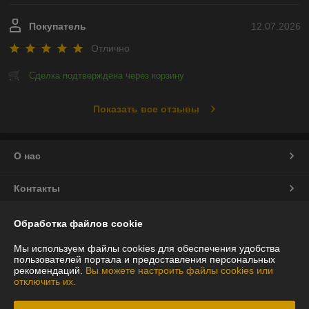
Покупатель
12.07.2026
Отлично
Сделка подтверждена через корзину
Показать все отзывы
О нас
Контакты
Доставка и оплата
Обработка файлов cookie
Мы используем файлы cookies для обеспечения удобства
График работы
пользователей портала и предоставления персональных
рекомендаций.
Вы можете настроить файлы cookies или
отключить их.
Полная версия сайта