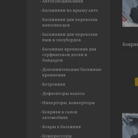
Автохолодильники
Багажники на крышу авто
Багажники для перевозки
велосипедов
Багажники для перевозки
лыж и сноубордов
Коврик
Багажные крепления для
серфинговой доски и
байдарок
Дополнительные багажные
крепления
Ветровики
Дефлекторы капота
Инверторы, конверторы
Коврики в салон
автомобиля
Ковры в багажник
Компрессоры