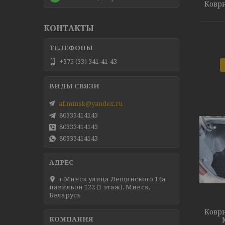
Коври
КОНТАКТЫ
+375 (33) 341-41-43
af.minsk@yandex.ru
80333414143
80333414143
80333414143
г.Минск улица Лещинского 14а
павильон 122 (1 этаж), Минск,
Беларусь
Коври