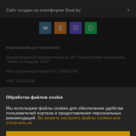
Сайт создан на платформе Deal.by
Информация для покупателя
Индивидуальный предприниматель:
ИП Глинская Юлия Васильевна
г.Минск ул.Лидская 16-97
Регистрационный номер ЕГР: 290592794
УНП: 290592794
Регистрационный орган: Минский горисполком
Обработка файлов cookie
Дата регистрации компании: 20.05.2014
Мы используем файлы cookies для обеспечения удобства
Ссылка на свидетельство/лицензию
пользователей портала и предоставления персональных
рекомендаций.
Вы можете настроить файлы cookies или
Ссылка на свидетельство/лицензию
отключить их.
Ссылка на свидетельство/лицензию