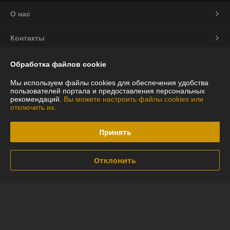
О нас
Контакты
Доставка и оплата
Обработка файлов cookie
Мы используем файлы cookies для обеспечения удобства
График работы
пользователей портала и предоставления персональных
рекомендаций.
Вы можете настроить файлы cookies или
отключить их.
Полная версия сайта
Принять
Политика обработки cookies
Сайт создан на платформе Deal.by
Отклонить
Информация для покупателя