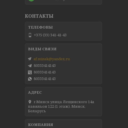
КОНТАКТЫ
+375 (33) 341-41-43
af.minsk@yandex.ru
80333414143
80333414143
80333414143
г.Минск улица Лещинского 14а
павильон 122 (1 этаж), Минск,
Беларусь