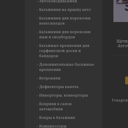
Автохолодильники
Багажники на крышу авто
Багажники для перевозки
велосипедов
Багажники для перевозки
лыж и сноубордов
Щетк
Багажные крепления для
Aero
серфинговой доски и
байдарок
Дополнительные багажные
крепления
Ветровики
Дефлекторы капота
Инверторы, конверторы
Коврики в салон
автомобиля
Ковры в багажник
Компрессоры