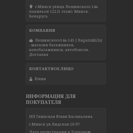
г.Минск улица Лещинского 14а
павильон 122 (1 этаж), Минск,
Беларусь
Лещинского14а-145 | Bagazniki.by
- магазин багажников,
велобагажников, автобоксов.
Доставка
Юлия
ИНФОРМАЦИЯ ДЛЯ
ПОКУПАТЕЛЯ
ИП Глинская Юлия Васильевна
г.Минск ул.Лидская 16-97
Дата регистрации в Торговом