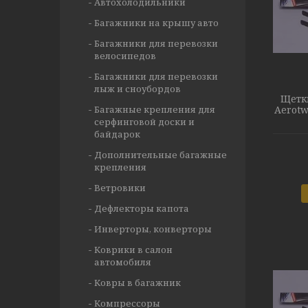
Автохолодильники
Багажники на крышу авто
Багажники для перевозки
велосипедов
Багажники для перевозки
лыж и сноубордов
Щетк
Багажные крепления для
Aerotw
серфинговой доски и
байдарок
Дополнительные багажные
крепления
Ветровики
Дефлекторы капота
Инверторы, конверторы
Коврики в салон
автомобиля
Ковры в багажник
Компрессоры