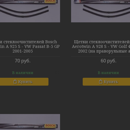
и стеклоочистителей Bosch
Щетки стеклоочистителей
in A 925 S - VW Passat B-5 GP
Aerotwin A 928 S - VW Golf 4
2001-2005
2002 (на праворульные а
70
руб.
60
руб.
В наличии
В наличии
Купить
Купить