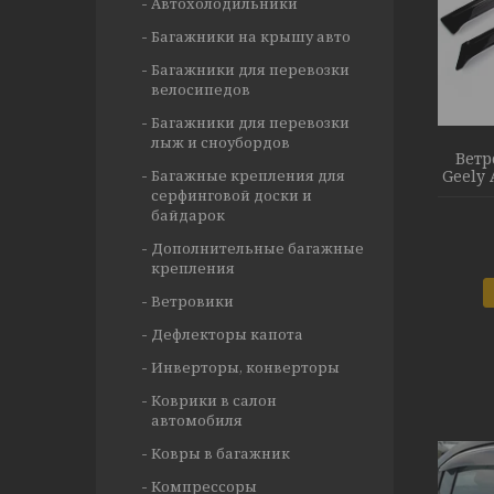
Автохолодильники
Багажники на крышу авто
Багажники для перевозки
велосипедов
Багажники для перевозки
лыж и сноубордов
Ветр
Багажные крепления для
Geely 
серфинговой доски и
байдарок
Дополнительные багажные
крепления
Ветровики
Дефлекторы капота
Инверторы, конверторы
Коврики в салон
автомобиля
Ковры в багажник
Компрессоры