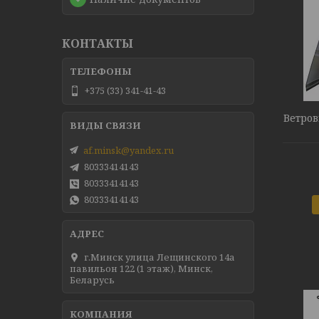
КОНТАКТЫ
+375 (33) 341-41-43
Ветров
af.minsk@yandex.ru
80333414143
80333414143
80333414143
г.Минск улица Лещинского 14а
павильон 122 (1 этаж), Минск,
Беларусь