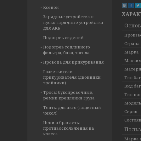
Ксенон
ХАРАК
Зарядные устройства и
пуско-зарядные устройства
Осно
для АКБ
Произв
Подогрев сидений
Страна
Подогрев топливного
Марка
фильтра, бака, тосола
Максим
Провода для прикуривания
Матери
Разветвители
прикуривателя (двойники,
Тип ба
тройники)
Вид ба
Тросы буксировочные,
Тип по
ремни крепления груза
Модел
Тенты для авто (защитный
Серия
чехол)
Состоя
Цепи и браслеты
противоскольжения на
Польз
колеса
Марка 