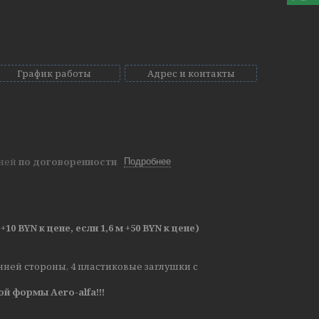
График работы
Адрес и контакты
дней
по договоренности
Подробнее
+10 BYN к цене, если 1,6 м +50 BYN к цене)
нней стороны, 4 пластиковые заглушки с
 формы Aero-alfa!!!