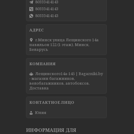
80333414143
80333414143
80333414143
г.Минск улица Лещинского 14а
павильон 122 (1 этаж), Минск,
Беларусь
Лещинского14а-145 | Bagazniki.by
- магазин багажников,
велобагажников, автобоксов.
Доставка
Юлия
ИНФОРМАЦИЯ ДЛЯ