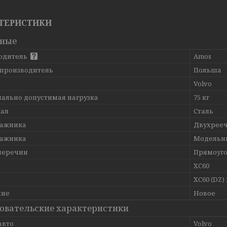
ТЕРИСТИКИ
вные
одитель
Amos
 производитель
Польша
Volvo
ально допустимая нагрузка
75 кг
ал
Сталь
гажника
Двухрее
гажника
Модельн
перечин
Прямоуг
ь
XC60
XC60 (DZ) 
ние
Новое
овательские характеристики
авто
Volvo