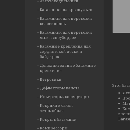
Автохолодильники
Багажники на крышу авто
Багажники для перевозки
велосипедов
Багажники для перевозки
лыж и сноубордов
Багажные крепления для
серфинговой доски и
байдарок
Дополнительные багажные
крепления
Ветровики
Этот ба
Дефлекторы капота
Дли
Инверторы, конверторы
Про
Мат
Коврики в салон
Ком
автомобиля
внешн
Багаж
Ковры в багажник
Компрессоры