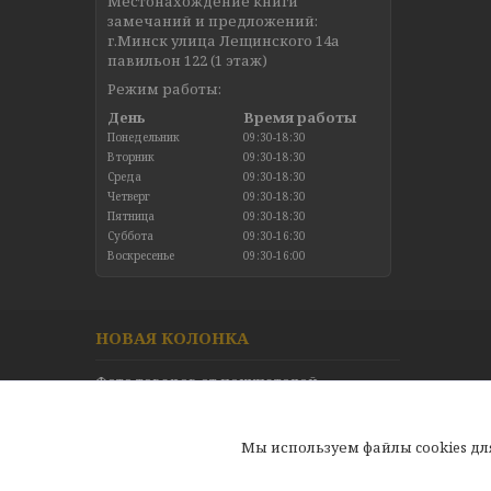
Местонахождение книги
замечаний и предложений:
г.Минск улица Лещинского 14а
павильон 122 (1 этаж)
Режим работы:
День
Время работы
Понедельник
09:30-18:30
Вторник
09:30-18:30
Среда
09:30-18:30
Четверг
09:30-18:30
Пятница
09:30-18:30
Суббота
09:30-16:30
Воскресенье
09:30-16:00
НОВАЯ КОЛОНКА
Фото товаров от покупателей
Новинки в каталоге
Отзывы
Мы используем файлы cookies д