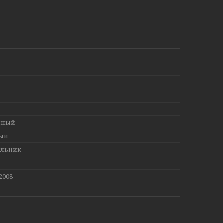
чный
ый
ольник
2008-