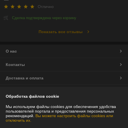
Отлично
Сделка подтверждена через корзину
Показать все отзывы
О нас
Контакты
Доставка и оплата
График работы
Обработка файлов cookie
Полная версия сайта
Мы используем файлы cookies для обеспечения удобства
пользователей портала и предоставления персональных
рекомендаций.
Вы можете настроить файлы cookies или
Политика обработки cookies
отключить их.