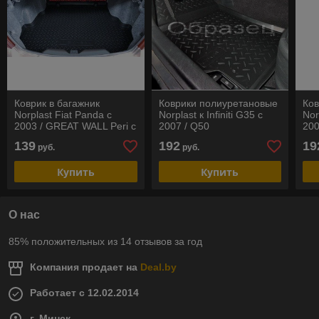
Коврик в багажник
Коврики полиуретановые
Ко
Norplast Fiat Panda с
Norplast к Infiniti G35 с
Nor
2003 / GREAT WALL Peri с
2007 / Q50
20
2007
139
192
19
руб.
руб.
Купить
Купить
О нас
85% положительных из 14 отзывов за год
Компания продает на
Deal.by
Работает с 12.02.2014
г. Минск