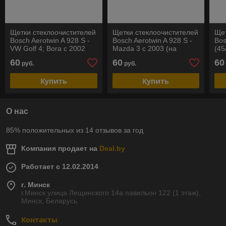
Щетки стеклоочистителей
Щетки стеклоочистителей
Щет
Bosch Aerotwin A 928 S -
Bosch Aerotwin A 928 S -
Bos
VW Golf 4; Bora с 2002
Mazda 3 с 2003 (на
(45
(на праворульные авто)
праворульные авто)
60
60
60
руб.
руб.
Купить
Купить
О нас
85% положительных из 14 отзывов за год
Компания продает на
Deal.by
Работает с 12.02.2014
г. Минск
г.Минск улица Лещинского 14а павильон 122 (1 этаж),
Минск, Беларусь
Контакты