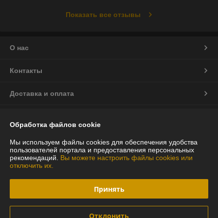
Показать все отзывы
О нас
Контакты
Доставка и оплата
График работы
Обработка файлов cookie
Полная версия сайта
Мы используем файлы cookies для обеспечения удобства
пользователей портала и предоставления персональных
рекомендаций.
Вы можете настроить файлы cookies или
Политика обработки cookies
отключить их.
Сайт создан на платформе Deal.by
Принять
Отклонить