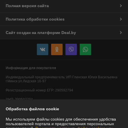
Полная версия сайта
Политика обработки cookies
Сайт создан на платформе Deal.by
Информация для покупателя
Индивидуальный предприниматель:
ИП Глинская Юлия Васильевна
г.Минск ул.Лидская 16-97
Регистрационный номер ЕГР: 290592794
УНП: 290592794
Регистрационный орган: Минский горисполком
Обработка файлов cookie
Дата регистрации компании: 20.05.2014
Мы используем файлы cookies для обеспечения удобства
пользователей портала и предоставления персональных
Ссылка на свидетельство/лицензию