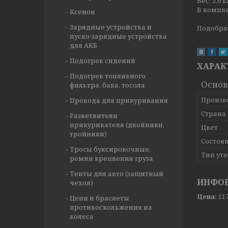
Вес: 3,6 к
В компле
Ксенон
Зарядные устройства и
Подобрат
пуско-зарядные устройства
для АКБ
Подогрев сидений
ХАРАК
Подогрев топливного
Основ
фильтра, бака, тосола
Произв
Провода для прикуривания
Страна
Разветвители
прикуривателя (двойники,
Цвет
тройники)
Состоя
Тросы буксировочные,
Тип ут
ремни крепления груза
Тенты для авто (защитный
ИНФОР
чехол)
Цена:
11
Цепи и браслеты
противоскольжения на
колеса