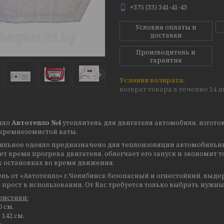
+375 (33) 341-41-43
Условия оплаты и
доставки
Производитель и
гарантия
возврат товара в течение 14 
яло
Автотепло №4
утеплитель для двигателя автомобиля, изгот
кремнеземистой ваты.
ильное одеяло предназначено для теплоизоляции автомобильных
т время прогрева двигателя, облегчает его запуск и экономит т
х остановках во время движения.
ль от «Автотепло» г.Челябинск безопасный и огнестойкий, выде
 прост в использовании. От Вас требуется только выбрать нужны
ристики:
0 см.
142 см.