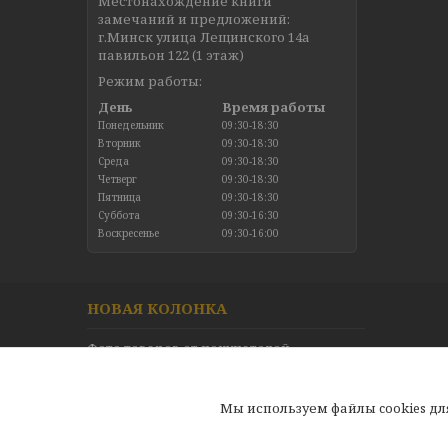
Местонахождение книги
замечаний и предложений:
г.Минск улица Лещинского 14а
павильон 122 (1 этаж)
Режим работы:
День
Время работы
Понедельник
09:30-18:30
Вторник
09:30-18:30
Среда
09:30-18:30
Четверг
09:30-18:30
Пятница
09:30-18:30
Суббота
09:30-16:30
Воскресенье
09:30-16:00
НОВАЯ КОЛОНКА
Фото товаров от покупателей
Новинки в каталоге
Отзывы
Мы используем файлы cookies д