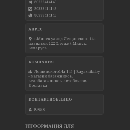
80333414143
80333414143
80333414143
г.Минск улица Лещинского 14а
павильон 122 (1 этаж), Минск,
Беларусь
Лещинского14а-145 | Bagazniki.by
- магазин багажников,
велобагажников, автобоксов.
Доставка
Юлия
ИНФОРМАЦИЯ ДЛЯ