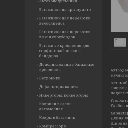
Автохолодильники
Багажники на крышу авто
Багажники для перевозки
велосипедов
Багажники для перевозки
лыж и сноубордов
Багажные крепления для
серфинговой доски и
байдарок
Дополнительные багажные
крепления
Автооде
муллито
Ветровики
Автомоб
Дефлекторы капота
сокращае
недолги
Инверторы, конверторы
Утеплите
Коврики в салон
Удобен и
автомобиля
Характе
Ковры в багажник
Длина: 8
Ширина: 
Компрессоры