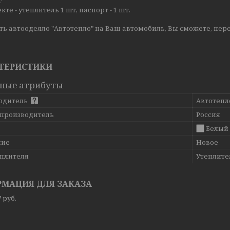
г
кте - утеплитель 1 шт, паспорт - 1 шт.
ь автоодеяло "Автотепло" на Ваш автомобиль, Вы сможете, пер
ТЕРИСТИКИ
ные атрибуты
одитель
Автотепл
 производитель
Россия
Белый
ние
Новое
еплителя
Утеплите
МАЦИЯ ДЛЯ ЗАКАЗА
7
руб.