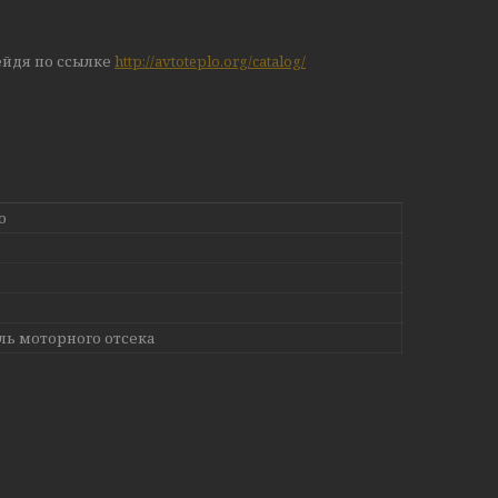
ейдя по ссылке
http://avtoteplo.org/catalog/
о
ль моторного отсека