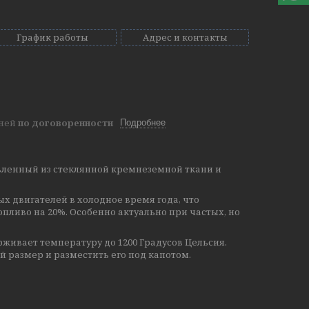
График работы
Адрес и контакты
дней
по договоренности
Подробнее
овленный из стеклянной кремнеземной ткани и
 двигателей в холодное время года, что
опливо на 20%. Особенно актуально при частых, но
рживает температуру до 1200 Градусов Цельсия.
й размер и разместить его под капотом.