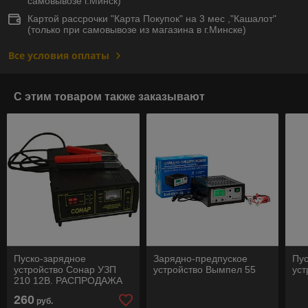
самовывозе г.Минск)
Картой рассрочки "Карта Покупок" на 3 мес ,"Кашалот"
(только при самовывозе из магазина в г.Минске)
Все условия оплаты
С этим товаром также заказывают
Пуско-зарядное
Зарядно-предпуское
Пус
устройство Сонар УЗП
устройство Вымпел 55
уст
210 12В. РАСПРОДАЖА
260
руб.