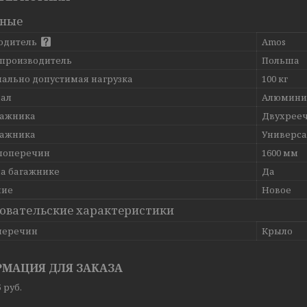
вные
одитель
Amos
 производитель
Польша
ально допустимая нагрузка
100 кг
ал
Алюмини
гажника
Двухрее
гажника
Универс
поперечин
1600 мм
на багажнике
Да
ние
Новое
овательские характеристики
перечин
Крыло
МАЦИЯ ДЛЯ ЗАКАЗА
5
руб.