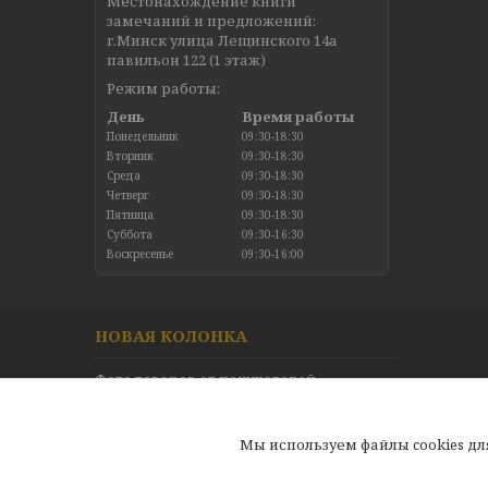
Местонахождение книги
замечаний и предложений:
г.Минск улица Лещинского 14а
павильон 122 (1 этаж)
Режим работы:
День
Время работы
Понедельник
09:30-18:30
Вторник
09:30-18:30
Среда
09:30-18:30
Четверг
09:30-18:30
Пятница
09:30-18:30
Суббота
09:30-16:30
Воскресенье
09:30-16:00
НОВАЯ КОЛОНКА
Фото товаров от покупателей
Новинки в каталоге
Отзывы
Мы используем файлы cookies д