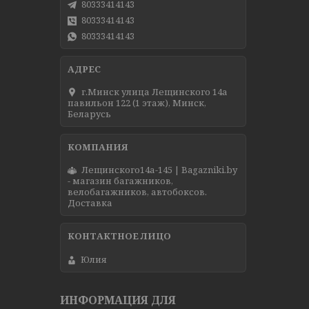
80333414143
80333414143
80333414143
г.Минск улица Лещинского 14а
павильон 122 (1 этаж), Минск,
Беларусь
Лещинского14а-145 | Bagazniki.by
- магазин багажников,
велобагажников, автобоксов.
Доставка
Юлия
ИНФОРМАЦИЯ ДЛЯ