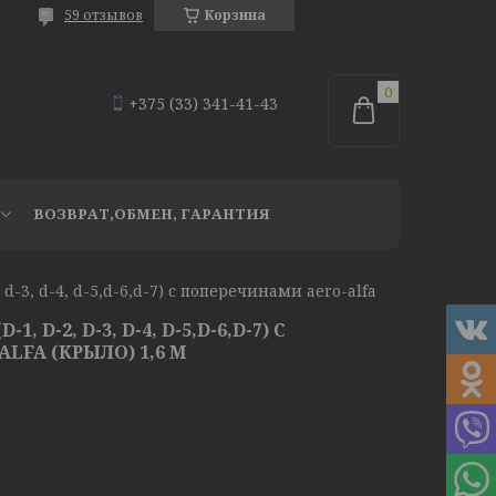
59 отзывов
Корзина
+375 (33) 341-41-43
ВОЗВРАТ,ОБМЕН, ГАРАНТИЯ
Багажник dromader (d-1, d-2, d-3, d-4, d-5,d-6,d-7) с поперечинами aero-alfa (крыло) 1,6 м
 D-2, D-3, D-4, D-5,D-6,D-7) С
LFA (КРЫЛО) 1,6 М