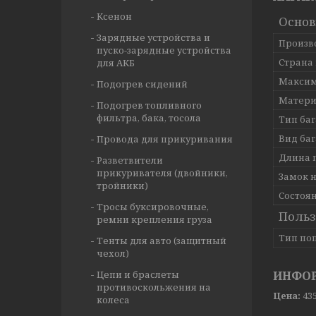
Ксенон
Осно
Зарядные устройства и
Произв
пуско-зарядные устройства
Страна
для АКБ
Максим
Подогрев сидений
Матери
Подогрев топливного
фильтра, бака, тосола
Тип ба
Вид ба
Провода для прикуривания
Длина 
Разветвители
прикуривателя (двойники,
Замок 
тройники)
Состоя
Тросы буксировочные,
Польз
ремни крепления груза
Тип по
Тенты для авто (защитный
чехол)
Цепи и браслеты
ИНФОР
противоскольжения на
Цена:
43
колеса