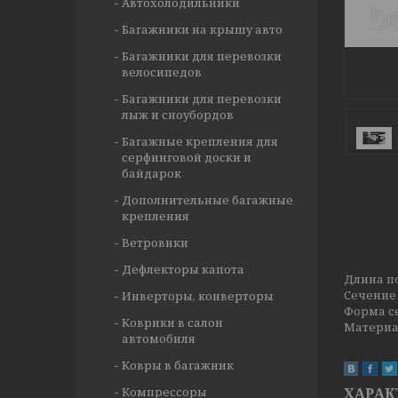
Автохолодильники
Багажники на крышу авто
Багажники для перевозки
велосипедов
Багажники для перевозки
лыж и сноубордов
Багажные крепления для
серфинговой доски и
байдарок
Дополнительные багажные
крепления
Ветровики
Дефлекторы капота
Длина по
Сечение 
Инверторы, конверторы
Форма с
Коврики в салон
Материа
автомобиля
Ковры в багажник
Компрессоры
ХАРАК