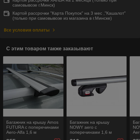
самовывозе г.Минск)
Картой рассрочки "Карта Покупок" на 3 мес ,"Кашалот"
(только при самовывозе из магазина в г.Минске)
Все условия оплаты
С этим товаром также заказывают
Багажник на крышу Amos
Багажник на крышу
Баг
FUTURA c поперечинами
NOWY aero с
NO
Aero-Alfa 1,6 м
поперечинами 1,6 м
Aer