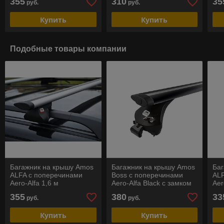
355
310
35
руб.
руб.
Купить
Купить
Подобные товары компании
Багажник на крышу Amos
Багажник на крышу Amos
Ба
ALFA c поперечинами
Boss c поперечинами
AL
Aero-Alfa 1,6 м
Aero-Alfa Black с замком
Aer
для интегрированный
на 
355
380
33
руб.
руб.
релингов
Купить
Купить