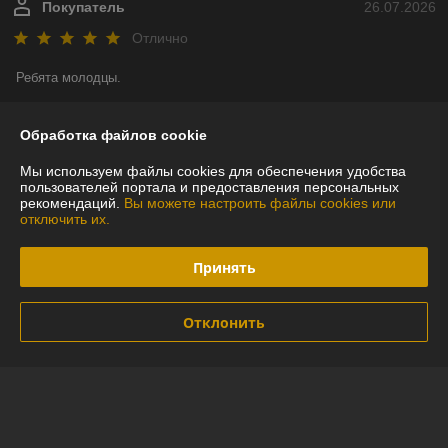
Покупатель
26.07.2026
Отлично
Ребята молодцы.
Сделка подтверждена через корзину
Обработка файлов cookie
Мы используем файлы cookies для обеспечения удобства
Покупатель
12.07.2026
пользователей портала и предоставления персональных
рекомендаций.
Вы можете настроить файлы cookies или
Отлично
отключить их.
Сделка подтверждена через корзину
Принять
Показать все отзывы
Отклонить
О нас
Контакты