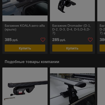
Багажник KOALA aero-alfa
Багажник Dromader (D-1,
Баг
(крыло)
D-2, D-3, D-4, D-5,D-6,D-
D-2
7)
7) 
385
285
38
руб.
руб.
Купить
Купить
Подобные товары компании