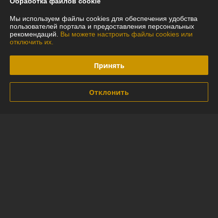
Обработка файлов cookie
Отзывы о магазине
Мы используем файлы cookies для обеспечения удобства
пользователей портала и предоставления персональных
рекомендаций.
Вы можете настроить файлы cookies или
59 отзывов за всё время
отключить их.
Покупатель
26.07.2026
Принять
Отлично
Ребята молодцы.
Отклонить
Сделка подтверждена через корзину
Покупатель
12.07.2026
Отлично
Сделка подтверждена через корзину
Показать все отзывы