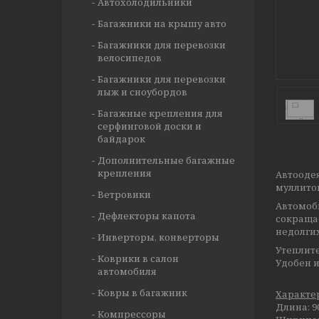
Автохолодильники
Багажники на крышу авто
Багажники для перевозки
велосипедов
Багажники для перевозки
лыж и сноубордов
Багажные крепления для
серфинговой доски и
байдарок
Дополнительные багажные
крепления
Автооде
муллито
Ветровики
Автомоб
Дефлекторы капота
сокращае
недолги
Инверторы, конверторы
Утеплите
Коврики в салон
Удобен и
автомобиля
Ковры в багажник
Характе
Длина: 9
Компрессоры