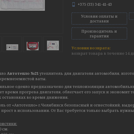
+375 (33) 341-41-43
Условия оплаты и
доставки
Производитель и
гарантия
возврат товара в течение 14 
яло
Автотепло №21
утеплитель для двигателя автомобиля, изго
кремнеземистой ваты.
ильное одеяло предназначено для теплоизоляции автомобильных
т время прогрева двигателя, облегчает его запуск и экономит т
х остановках во время движения.
ль от «Автотепло» г.Челябинск безопасный и огнестойкий, выде
 прост в использовании. От Вас требуется только выбрать нужны
ристики:
0 см.