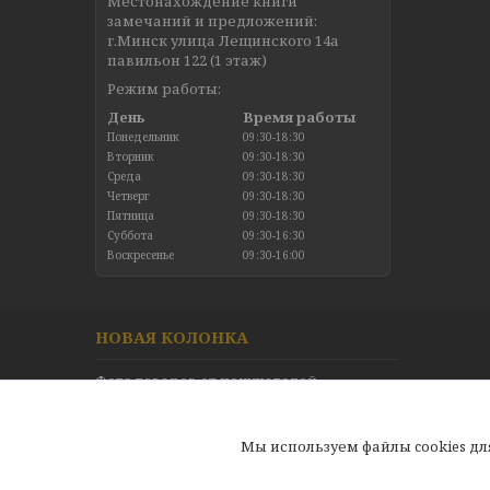
Местонахождение книги
замечаний и предложений:
г.Минск улица Лещинского 14а
павильон 122 (1 этаж)
Режим работы:
День
Время работы
Понедельник
09:30-18:30
Вторник
09:30-18:30
Среда
09:30-18:30
Четверг
09:30-18:30
Пятница
09:30-18:30
Суббота
09:30-16:30
Воскресенье
09:30-16:00
НОВАЯ КОЛОНКА
Фото товаров от покупателей
Новинки в каталоге
Отзывы
Мы используем файлы cookies д