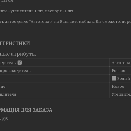
155 см.
г
кте - утеплитель 1 шт, паспорт - 1 шт.
ь автоодеяло "Автотепло" на Ваш автомобиль, Вы сможете, пер
ТЕРИСТИКИ
ные атрибуты
одитель
Автотепл
 производитель
Россия
Белый
ние
Новое
еплителя
Утеплите
МАЦИЯ ДЛЯ ЗАКАЗА
4
руб.