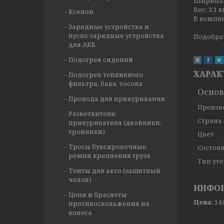
Ширина: 
Вес: 3,1 к
Ксенон
В компле
Зарядные устройства и
пуско-зарядные устройства
Подобрат
для АКБ
Подогрев сидений
ХАРАК
Подогрев топливного
фильтра, бака, тосола
Основ
Провода для прикуривания
Произв
Разветвители
Страна
прикуривателя (двойники,
тройники)
Цвет
Тросы буксировочные,
Состоя
ремни крепления груза
Тип ут
Тенты для авто (защитный
чехол)
ИНФОР
Цепи и браслеты
Цена:
14
противоскольжения на
колеса