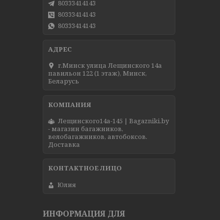
80333414143
80333414143
80333414143
г.Минск улица Лещинского 14а
павильон 122 (1 этаж), Минск,
Беларусь
Лещинского14а-145 | Bagazniki.by
- магазин багажников,
велобагажников, автобоксов.
Доставка
Юлия
ИНФОРМАЦИЯ ДЛЯ