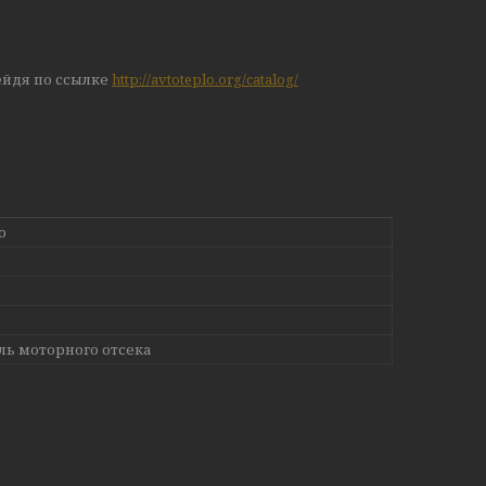
ейдя по ссылке
http://avtoteplo.org/catalog/
о
ль моторного отсека