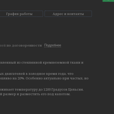
График работы
Адрес и контакты
дней
по договоренности
Подробнее
товленный из стеклянной кремнеземной ткани и
 двигателей в холодное время года, что
опливо на 20%. Особенно актуально при частых, но
рживает температуру до 1200 Градусов Цельсия.
й размер и разместить его под капотом.