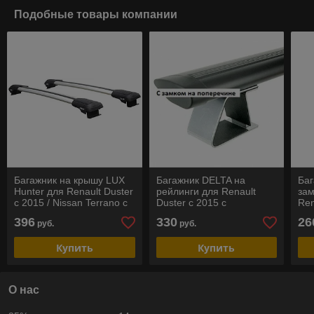
Подобные товары компании
Багажник на крышу LUX
Багажник DELTA на
Баг
Hunter для Renault Duster
рейлинги для Renault
зам
c 2015 / Nissan Terrano c
Duster c 2015 с
Ren
2015
поперечинами в виде
396
330
26
руб.
руб.
крыла черные
Купить
Купить
О нас