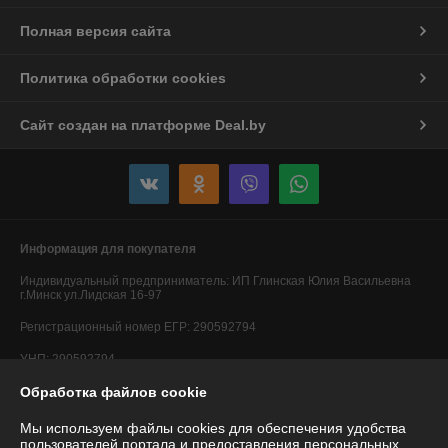
Полная версия сайта
Политика обработки cookies
Сайт создан на платформе Deal.by
Информация для покупателя
Индивидуальный предприниматель:
ИП Глинская Юлия Васильевна
г.Минск ул.Лидская 16-97
Регистрационный номер ЕГР: 290592794
УНП: 290592794
Регистрационный орган: Минский горисполком
Обработка файлов cookie
Дата регистрации компании: 20.05.2014
Мы используем файлы cookies для обеспечения удобства
пользователей портала и предоставления персональных