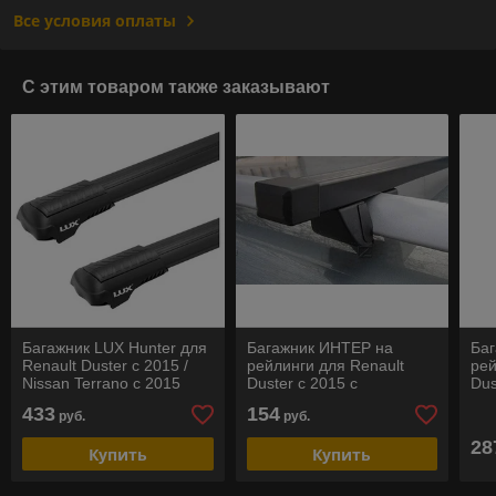
Все условия оплаты
С этим товаром также заказывают
Багажник LUX Hunter для
Багажник ИНТЕР на
Ба
Renault Duster c 2015 /
рейлинги для Renault
рей
Nissan Terrano c 2015
Duster c 2015 с
Dus
прямоугольными
че
433
154
руб.
руб.
поперечинами
за
28
Купить
Купить