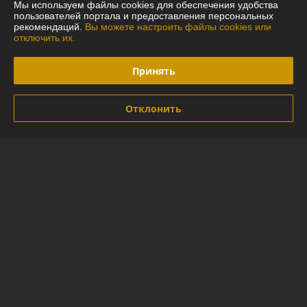
Мы используем файлы cookies для обеспечения удобства
Покупатель
26.07.2026
пользователей портала и предоставления персональных
рекомендаций.
Вы можете настроить файлы cookies или
Отлично
отключить их.
Ребята молодцы.
Принять
Сделка подтверждена через корзину
Отклонить
Покупатель
12.07.2026
Отлично
Сделка подтверждена через корзину
Показать все отзывы
О нас
Контакты