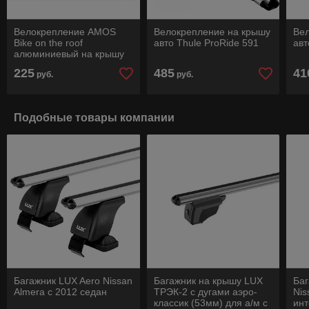
Велокрепление AMOS
Велокрепление на крышу
Ве
Bike on the roof
авто Thule ProRide 591
авт
алюминиевый на крышу
авто
225
485
41
руб.
руб.
Подобные товары компании
Багажник LUX Aero Nissan
Багажник на крышу LUX
Баг
Almera с 2012 седан
ТРЭК-2 с дугами аэро-
Nis
классик (53мм) для а/м с
ин