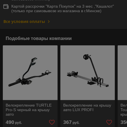
Картой рассрочки "Карта Покупок" на 3 мес ,"Кашалот"
(только при самовывозе из магазина в г.Минске)
Все условия оплаты
Подобные товары компании
Велокрепление TURTLE
Велокрепление на крышу
Ве
Pro-S черный на крышу
авто LUX PROFI
Tou
авто
кры
490
367
35
руб.
руб.