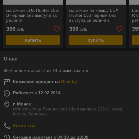
Багажник LUX Hunter L56-
Багажник на крышу LUX
Баг
B черный без выступа за
Hunter L53 черный без
R с
релинги
выступа за релинги
рел
396
396
35
руб.
руб.
Купить
Купить
О нас
85% положительных из 14 отзывов за год
Компания продает на
Deal.by
Работает с 12.02.2014
г. Минск
г.Минск улица Лещинского 14а павильон 122 (1 этаж),
Минск, Беларусь
Контакты
Сегодня работает с 09:30 до 18:30