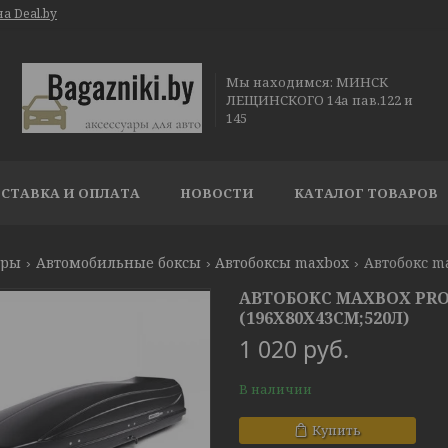
а Deal.by
Мы находимся: МИНСК
ЛЕЩИНСКОГО 14а пав.122 и
145
СТАВКА И ОПЛАТА
НОВОСТИ
КАТАЛОГ ТОВАРОВ
ары
Автомобильные боксы
Автобоксы maxbox
Автобокс m
АВТОБОКС MAXBOX PRO
(196Х80Х43СМ;520Л)
1 020
руб.
В наличии
Купить