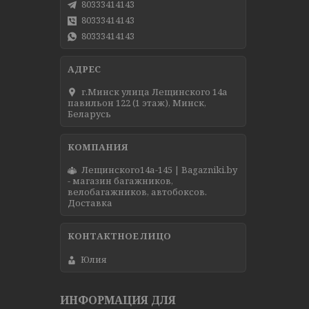
80333414143
80333414143
80333414143
г.Минск улица Лещинского 14а
павильон 122 (1 этаж), Минск,
Беларусь
Лещинского14а-145 | Bagazniki.by
- магазин багажников,
велобагажников, автобоксов.
Доставка
Юлия
ИНФОРМАЦИЯ ДЛЯ