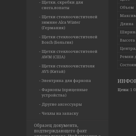
Щетки, скребки для
Объем
снега,лопаты
Максим
Щетки стеклоочистителей
зимние Alca Winter
Длина
(Германия)
Ширин
Щетки стеклоочистителей
Высота
Bosch (Бельгия)
Центра
Щетки стеклоочистителей
Ремни 
AWM (США)
Состоя
Щетки стеклоочистителя
AVS (Китай)
Электрика для фаркопа
ИНФОР
Фаркопы (прицепные
Цена:
1 
устройства)
Другие аксессуары
Чехлы на запаску
Образец документа,
подтверждающего факт