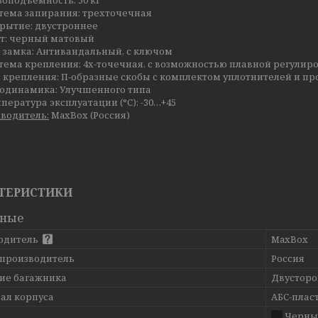
зоподъемность: 50 кг
тема запирания: трехточечная
рытие: двустроннее
т: черный матовый
 замка: Антивандальный, с ключом
тема крепления: 4х-точечная, с возможностью плавной регулир
 крепления: П-образные скобы с комплектом уплотнителей и п
одинамика: Улучшенного типа
пература эксплуатации (°С): -30…+45
водитель:
MaxBox (Россия)
ТЕРИСТИКИ
вные
одитель
MaxBox
 производитель
Россия
ие багажника
Двусторо
ал корпуса
АБС-плас
Черны