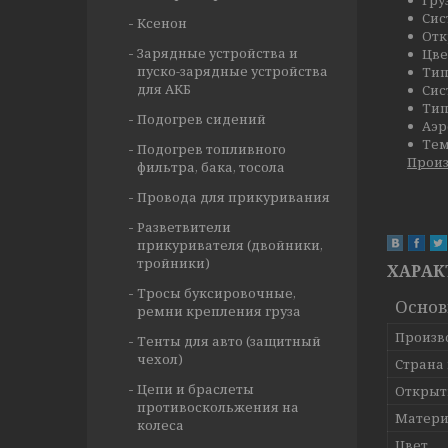
Гру
Сис
Ксенон
Отк
Зарядные устройства и
Цве
пуско-зарядные устройства
Тип
для АКБ
Сис
Тип
Подогрев сидений
Аэр
Тем
Подогрев топливного
Произ
фильтра, бака, тосола
Провода для прикуривания
Разветвители
прикуривателя (двойники,
тройники)
ХАРАК
Тросы буксировочные,
Осно
ремни крепления груза
Произв
Тенты для авто (защитный
чехол)
Страна
Цепи и браслеты
Открыт
противоскольжения на
Матери
колеса
Цвет