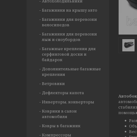
Автохолодильники
Багажники на крышу авто
Багажники для перевозки
велосипедов
Багажники для перевозки
лыж и сноубордов
Багажные крепления для
серфинговой доски и
байдарок
Дополнительные багажные
крепления
Ветровики
Дефлекторы капота
Автобок
автомоби
Инверторы, конверторы
стабилиз
Коврики в салон
помощью
автомобиля
Раз
Ковры в багажник
Объ
Вес:
Компрессоры