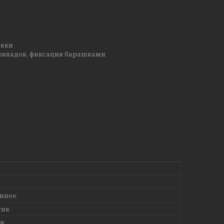
овки
рокладок, фиксация барашками
ннее
тик
й