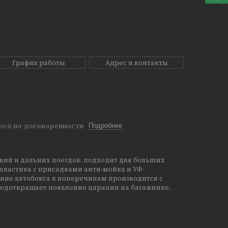
График работы
Адрес и контакты
дней
по договоренности
Подробнее
ий и дальних поездок, подходит для больших
пластика с присадками анти-мойка и УФ-
ение автобокса к поперечинам производится с
едотвращает появление царапин на багажнике..