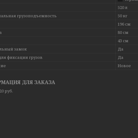
520 л
альная грузоподъемность
50 кг
196 см
а
80 см
43 см
льный замок
Да
для фиксации грузов
Да
ние
Новое
МАЦИЯ ДЛЯ ЗАКАЗА
020
руб.