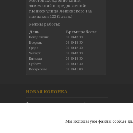
Местонахождение книги
замечаний и предложений:
г.Минск улица Лещинского 14а
павильон 122 (1 этаж)
Режим работы:
День
Время работы
Понедельник
09:30-18:30
Вторник
09:30-18:30
Среда
09:30-18:30
Четверг
09:30-18:30
Пятница
09:30-18:30
Суббота
09:30-16:30
Воскресенье
09:30-16:00
НОВАЯ КОЛОНКА
Фото товаров от покупателей
Новинки в каталоге
Отзывы
Мы используем файлы cookies д