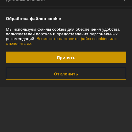
График работы
Обработка файлов cookie
Полная версия сайта
Мы используем файлы cookies для обеспечения удобства
пользователей портала и предоставления персональных
рекомендаций.
Вы можете настроить файлы cookies или
Политика обработки cookies
отключить их.
Сайт создан на платформе Deal.by
Принять
Отклонить
Информация для покупателя
Индивидуальный предприниматель:
ИП Глинская Юлия Васильевна
г.Минск ул.Лидская 16-97
Регистрационный номер ЕГР: 290592794
УНП: 290592794