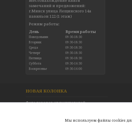
Местонахождение книги
замечаний и предложений:
г.Минск улица Лещинского 14а
павильон 122 (1 этаж)
Режим работы:
День
Время работы
Понедельник
09:30-18:30
Вторник
09:30-18:30
Среда
09:30-18:30
Четверг
09:30-18:30
Пятница
09:30-18:30
Суббота
09:30-16:30
Воскресенье
09:30-16:00
НОВАЯ КОЛОНКА
Фото товаров от покупателей
Новинки в каталоге
Отзывы
Мы используем файлы cookies д