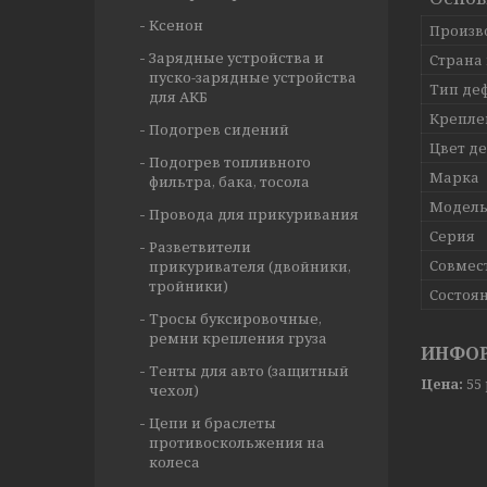
Ксенон
Произв
Зарядные устройства и
Страна
пуско-зарядные устройства
Тип де
для АКБ
Крепле
Подогрев сидений
Цвет д
Подогрев топливного
Марка
фильтра, бака, тосола
Модел
Провода для прикуривания
Серия
Разветвители
Совмес
прикуривателя (двойники,
тройники)
Состоя
Тросы буксировочные,
ремни крепления груза
ИНФОР
Тенты для авто (защитный
Цена:
55
чехол)
Цепи и браслеты
противоскольжения на
колеса