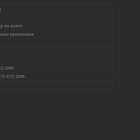
g
р на капот
ьные крепления
2) 2008-
71 E72) 2008-