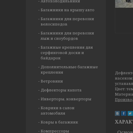
Автохолодильники
Багажники на крышу авто
Багажники для перевозки
велосипедов
Багажники для перевозки
лыж и сноубордов
Багажные крепления для
серфинговой доски и
байдарок
Дополнительные багажные
крепления
Дефлект
насеком
Ветровики
устанавл
Цвет: т
Дефлекторы капота
Материа
Инверторы, конверторы
Произво
Коврики в салон
автомобиля
ХАРАК
Ковры в багажник
Компрессоры
Осно