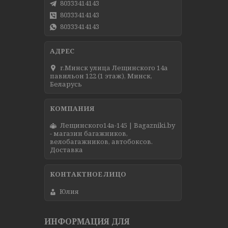
80333414143
80333414143
80333414143
г.Минск улица Лещинского 14а
павильон 122 (1 этаж), Минск,
Беларусь
Лещинского14а-145 | Bagazniki.by
- магазин багажников,
велобагажников, автобоксов.
Доставка
Юлия
ИНФОРМАЦИЯ ДЛЯ