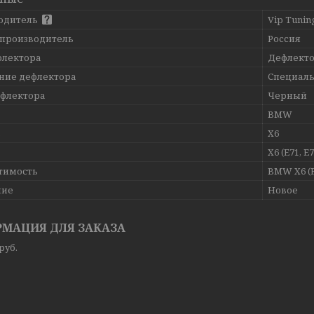
одитель
Vip Tunin
 производитель
Россия
флектора
Дефлекто
ние дефлектора
Специал
ефлектора
Черный
BMW
ь
X6
X6 (E71, E7
тимость
BMW X6 (E
ние
Новое
МАЦИЯ ДЛЯ ЗАКАЗА
руб.