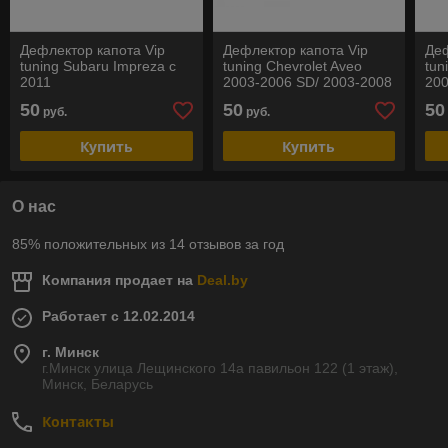
Дефлектор капота Vip
Дефлектор капота Vip
Деф
tuning Subaru Impreza с
tuning Chevrolet Aveo
tun
2011
2003-2006 SD/ 2003-2008
200
HB
50
50
50
руб.
руб.
Купить
Купить
О нас
85% положительных из 14 отзывов за год
Компания продает на
Deal.by
Работает с 12.02.2014
г. Минск
г.Минск улица Лещинского 14а павильон 122 (1 этаж),
Минск, Беларусь
Контакты