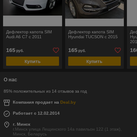
Дефлектор капота SIM
Дефлектор капота SIM
Деф
Audi A6 С7 с 2011
Hyundai TUCSON с 2015
Hy
201
165
165
16
руб.
руб.
Купить
Купить
О нас
85% положительных из 14 отзывов за год
Компания продает на
Deal.by
Работает с 12.02.2014
г. Минск
г.Минск улица Лещинского 14а павильон 122 (1 этаж),
Минск, Беларусь