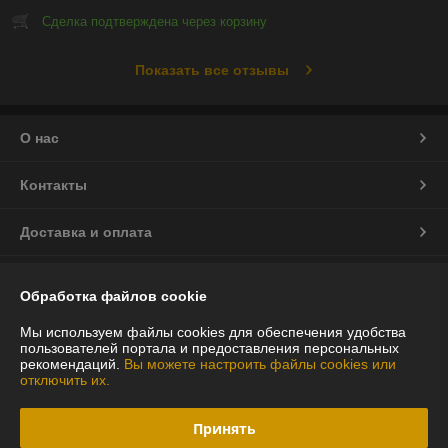
Сделка подтверждена через корзину
Показать все отзывы
О нас
Контакты
Доставка и оплата
График работы
Обработка файлов cookie
Полная версия сайта
Мы используем файлы cookies для обеспечения удобства
пользователей портала и предоставления персональных
рекомендаций.
Вы можете настроить файлы cookies или
Политика обработки cookies
отключить их.
Сайт создан на платформе Deal.by
Принять