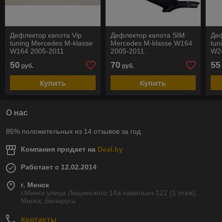
Дефлектор капота Vip
Дефлектор капота SIM
Деф
tuning Mercedes M-klasse
Mercedes M-klasse W164
tun
W164 2005-2011
2005-2011.
W24
РАСПРОДАЖА
50
70
55
руб.
руб.
Купить
Купить
О нас
85% положительных из 14 отзывов за год
Компания продает на
Deal.by
Работает с 12.02.2014
г. Минск
г.Минск улица Лещинского 14а павильон 122 (1 этаж),
Минск, Беларусь
Контакты