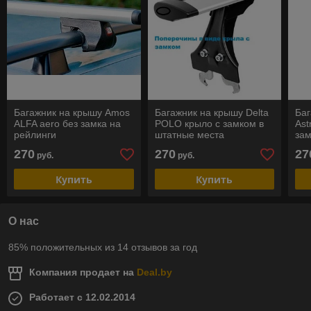
Багажник на крышу Amos
Багажник на крышу Delta
Баг
ALFA aero без замка на
POLO крыло с замком в
Ast
рейлинги
штатные места
зам
270
270
27
руб.
руб.
Купить
Купить
О нас
85% положительных из 14 отзывов за год
Компания продает на
Deal.by
Работает с 12.02.2014