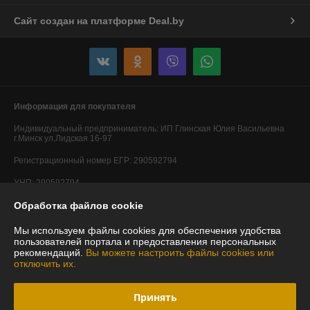
Сайт создан на платформе Deal.by
Информация для покупателя
Индивидуальный предприниматель:
ИП Глинская Юлия Васильевна
г.Минск ул.Лидская 16-97
Регистрационный номер ЕГР: 290592794
УНП: 290592794
Обработка файлов cookie
Регистрационный орган: Минский горисполком
Дата регистрации компании: 20.05.2014
Мы используем файлы cookies для обеспечения удобства
пользователей портала и предоставления персональных
Ссылка на свидетельство/лицензию
рекомендаций.
Вы можете настроить файлы cookies или
отключить их.
Ссылка на свидетельство/лицензию
Ссылка на свидетельство/лицензию
Принять