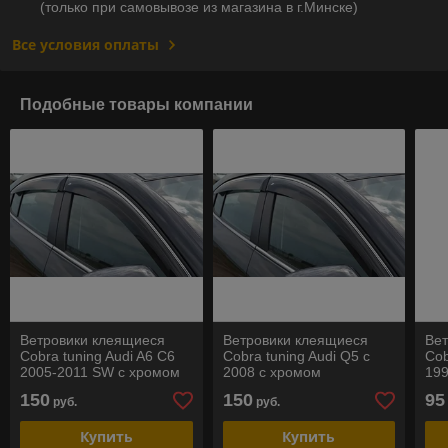
(только при самовывозе из магазина в г.Минске)
Все условия оплаты
Подобные товары компании
Ветровики клеящиеся
Ветровики клеящиеся
Ве
Cobra tuning Audi A6 C6
Cobra tuning Audi Q5 с
Cob
2005-2011 SW с хромом
2008 с хромом
19
150
150
95
руб.
руб.
Купить
Купить