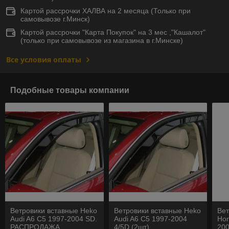
Картой рассрочки ХАЛВА на 2 месяца (Только при
самовывозе г.Минск)
Картой рассрочки "Карта Покупок" на 3 мес ,"Кашалот"
(только при самовывозе из магазина в г.Минске)
Все условия оплаты
Подобные товары компании
Ветровики вставные Heko
Ветровики вставные Heko
Вет
Audi A6 C5 1997-2004 SD.
Audi A6 C5 1997-2004
Hon
РАСПРОДАЖА
4/5D (2шт)
200