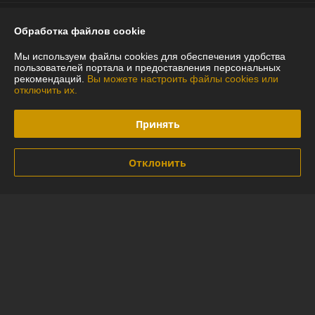
График работы
Обработка файлов cookie
Полная версия сайта
Мы используем файлы cookies для обеспечения удобства
пользователей портала и предоставления персональных
рекомендаций.
Вы можете настроить файлы cookies или
Политика обработки cookies
отключить их.
Сайт создан на платформе Deal.by
Принять
Отклонить
Информация для покупателя
Индивидуальный предприниматель:
ИП Глинская Юлия Васильевна
г.Минск ул.Лидская 16-97
Регистрационный номер ЕГР: 290592794
УНП: 290592794
Регистрационный орган: Минский горисполком