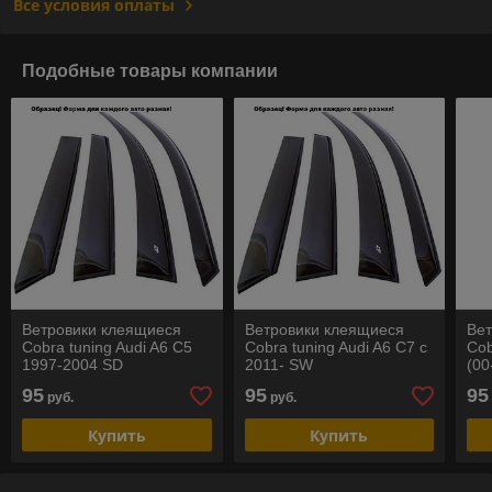
Все условия оплаты
Подобные товары компании
Ветровики клеящиеся
Ветровики клеящиеся
Ве
Cobra tuning Audi A6 C5
Cobra tuning Audi A6 C7 с
Cob
1997-2004 SD
2011- SW
(00
08)
95
95
95
руб.
руб.
Купить
Купить