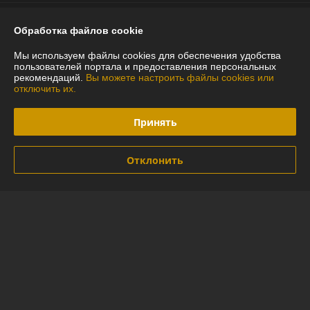
График работы
Обработка файлов cookie
Полная версия сайта
Мы используем файлы cookies для обеспечения удобства
пользователей портала и предоставления персональных
рекомендаций.
Вы можете настроить файлы cookies или
Политика обработки cookies
отключить их.
Сайт создан на платформе Deal.by
Принять
Отклонить
Информация для покупателя
Индивидуальный предприниматель:
ИП Глинская Юлия Васильевна
г.Минск ул.Лидская 16-97
Регистрационный номер ЕГР: 290592794
УНП: 290592794
Регистрационный орган: Минский горисполком