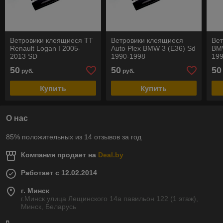
Ветровики клеящиеся TT
Ветровики клеящиеся
Вет
Renault Logan I 2005-
Auto Plex BMW 3 (E36) Sd
BM
2013 SD
1990-1998
199
РА
50
50
50
руб.
руб.
Купить
Купить
О нас
85% положительных из 14 отзывов за год
Компания продает на
Deal.by
Работает с 12.02.2014
г. Минск
г.Минск улица Лещинского 14а павильон 122 (1 этаж),
Минск, Беларусь