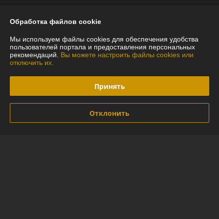
График работы
Обработка файлов cookie
Полная версия сайта
Мы используем файлы cookies для обеспечения удобства
пользователей портала и предоставления персональных
рекомендаций.
Вы можете настроить файлы cookies или
Политика обработки cookies
отключить их.
Сайт создан на платформе Deal.by
Принять
Отклонить
Информация для покупателя
Индивидуальный предприниматель:
ИП Глинская Юлия Васильевна
г.Минск ул.Лидская 16-97
Регистрационный номер ЕГР: 290592794
УНП: 290592794
Регистрационный орган: Минский горисполком