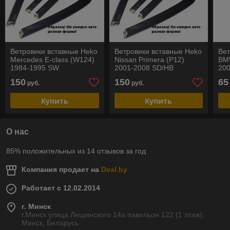
Ветровики вставные Heko
Ветровики вставные Heko
Вет
Mercedes E-class (W124)
Nissan Primera (P12)
BMW
1984-1995 SW
2001-2008 SD/HB
200
РА
150
150
65
руб.
руб.
Купить
Купить
О нас
85% положительных из 14 отзывов за год
Компания продает на
Deal.by
Работает с 12.02.2014
г. Минск
г.Минск улица Лещинского 14а павильон 122 (1 этаж),
Минск, Беларусь