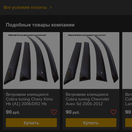
Все условия оплаты
Подобные товары компании
Ветровики клеящиеся
Ветровики клеящиеся
Ве
Cobra tuning Chery Kimo
Cobra tuning Chevrolet
Cob
Hb (A1) 2006/DR2 Hb
Aveo Sd 2006-2012
Lan
2010
Da
90
90
90
руб.
руб.
Купить
Купить