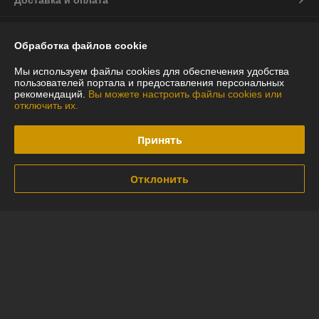
Доставка и оплата
График работы
Обработка файлов cookie
Полная версия сайта
Мы используем файлы cookies для обеспечения удобства
пользователей портала и предоставления персональных
рекомендаций.
Вы можете настроить файлы cookies или
Политика обработки cookies
отключить их.
Сайт создан на платформе Deal.by
Принять
Отклонить
Информация для покупателя
Индивидуальный предприниматель:
ИП Глинская Юлия Васильевна
г.Минск ул.Лидская 16-97
Регистрационный номер ЕГР: 290592794
УНП: 290592794