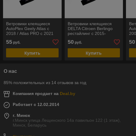
Ветровики клеящиеся
Ветровики клеящиеся
Ве
AutoPlex Geely Atlas с
DELTA Citroen Berlingo
Aut
2018 / Atlas PRO c 2021
рестайлинг с 2015-
200
55
50
50
руб.
руб.
Купить
Купить
О нас
85% положительных из 14 отзывов за год
Компания продает на
Deal.by
Работает с 12.02.2014
г. Минск
г.Минск улица Лещинского 14а павильон 122 (1 этаж),
Минск, Беларусь