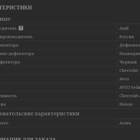
ТЕРИСТИКИ
вные
одитель
Audi
 производитель
Россия
флектора
Дефлекто
ние дефлектора
Накладн
ефлектора
Черный
Chevrolet
ь
Aveo
AVEO Sedan
тимость
Chevrolet 
ние
Новое
овательские характеристики
авто
Acura
МАЦИЯ ДЛЯ ЗАКАЗА