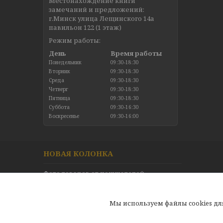
Местонахождение книги
замечаний и предложений:
г.Минск улица Лещинского 14а
павильон 122 (1 этаж)
Режим работы:
День
Время работы
Понедельник
09:30-18:30
Вторник
09:30-18:30
Среда
09:30-18:30
Четверг
09:30-18:30
Пятница
09:30-18:30
Суббота
09:30-16:30
Воскресенье
09:30-16:00
НОВАЯ КОЛОНКА
Фото товаров от покупателей
Новинки в каталоге
Отзывы
Мы используем файлы cookies д