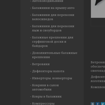
Автохолодильники
Багажники на крышу авто
Багажники для перевозки
велосипедов
Багажники для перевозки
лыж и сноубордов
Багажные крепления для
серфинговой доски и
байдарок
Дополнительные багажные
крепления
Ветрови
Ветровики
обеспеч
снегопад
Дефлекторы капота
Дефлек
Инверторы, конверторы
логотипа
Коврики в салон
Комплект
автомобиля
Ковры в багажник
Компрессоры