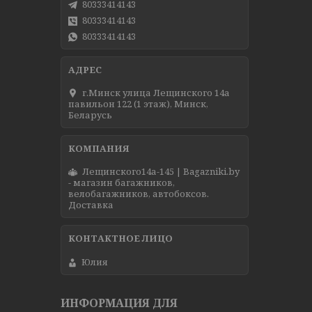
80333414143
80333414143
80333414143
г.Минск улица Лещинского 14а
павильон 122 (1 этаж), Минск,
Беларусь
Лещинского14а-145 | Bagazniki.by
- магазин багажников,
велобагажников, автобоксов.
Доставка
Юлия
ИНФОРМАЦИЯ ДЛЯ