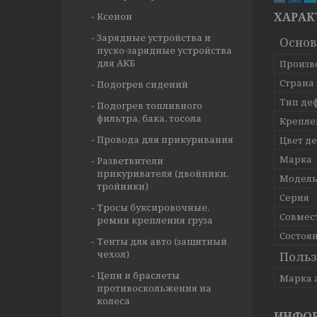
ХАРАК
Ксенон
Зарядные устройства и
Осно
пуско-зарядные устройства
для АКБ
Произв
Страна
Подогрев сидений
Тип де
Подогрев топливного
фильтра, бака, тосола
Крепле
Провода для прикуривания
Цвет д
Марка
Разветвители
прикуривателя (двойники,
Модел
тройники)
Серия
Тросы буксировочные,
Совмес
ремни крепления груза
Состоя
Тенты для авто (защитный
чехол)
Польз
Цепи и браслеты
Марка 
противоскольжения на
колеса
ИНФОР